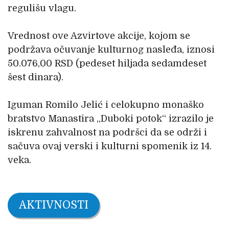
regulišu vlagu.
Vrednost ove Azvirtove akcije, kojom se
podržava očuvanje kulturnog nasleđa, iznosi
50.076,00 RSD (pedeset hiljada sedamdeset
šest dinara).
Iguman Romilo Jelić i celokupno monaško
bratstvo Manastira „Duboki potok“ izrazilo je
iskrenu zahvalnost na podršci da se održi i
sačuva ovaj verski i kulturni spomenik iz 14.
veka.
AKTIVNOSTI