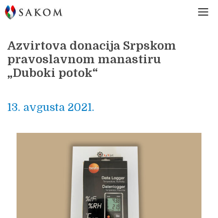
Skip
M
to
content
Azvirtova donacija Srpskom
pravoslavnom manastiru
„Duboki potok“
13. avgusta 2021.