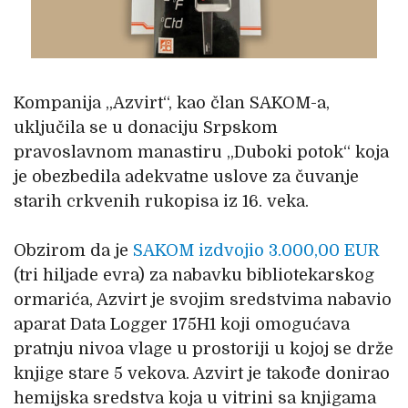
Kompanija „Azvirt“, kao član SAKOM-a,
uključila se u donaciju Srpskom
pravoslavnom manastiru „Duboki potok“ koja
je obezbedila adekvatne uslove za čuvanje
starih crkvenih rukopisa iz 16. veka.
Obzirom da je
SAKOM izdvojio 3.000,00 EUR
(tri hiljade evra) za nabavku bibliotekarskog
ormarića, Azvirt je svojim sredstvima nabavio
aparat Data Logger 175H1 koji omogućava
pratnju nivoa vlage u prostoriji u kojoj se drže
knjige stare 5 vekova. Azvirt je takođe donirao
hemijska sredstva koja u vitrini sa knjigama